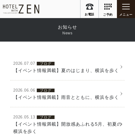
クーポン
客室設備
フードメニュー
メンバー特典
お知らせ
News
アクセス
お知らせ
ご要望＆解決
よくあるご質問
2026.07.07
ブログ
詳細を見る
【イベント情報満載】夏のはじまり、横浜を歩く
お店に電話する
2026.06.06
ブログ
詳細を見る
045-488-0182
【イベント情報満載】雨音とともに、横浜を歩く
2026.05.13
ブログ
フォームから予約を申し込む
【イベント情報満載】開放感あふれる5月、初夏の
詳細を見る
横浜を歩く